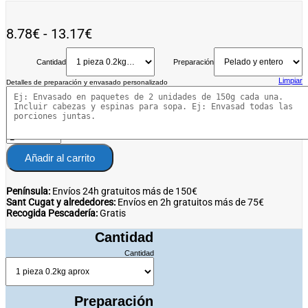
Rango
8.78
€
-
13.17
€
de
Cantidad
precios:
Preparación
desde
Limpiar
Detalles de preparación y envasado personalizado
8.78€
hasta
13.17€
Añadir al carrito
Península:
Envíos 24h gratuitos más de 150€
Sant Cugat y alrededores:
Envíos en 2h gratuitos más de 75€
Recogida Pescadería:
Gratis
Cantidad
Cantidad
Preparación