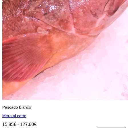
elegir
en
la
página
de
producto
Pescado blanco
Mero al corte
Rango
15.95
€
-
127.60
€