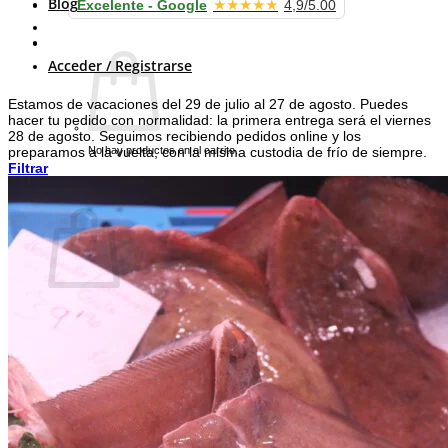
Blog
★★★★★
Excelente - Google
4,9/5.00
Carrito /
0.00
€
Acceder / Registrarse
Estamos de vacaciones del 29 de julio al 27 de agosto. Puedes
hacer tu pedido con normalidad: la primera entrega será el viernes
28 de agosto. Seguimos recibiendo pedidos online y los
No hay productos en el carrito.
preparamos a la vuelta, con la misma custodia de frío de siempre.
Filtrar
Volver a la tienda
Carrito
No hay productos en el carrito.
Volver a la tienda