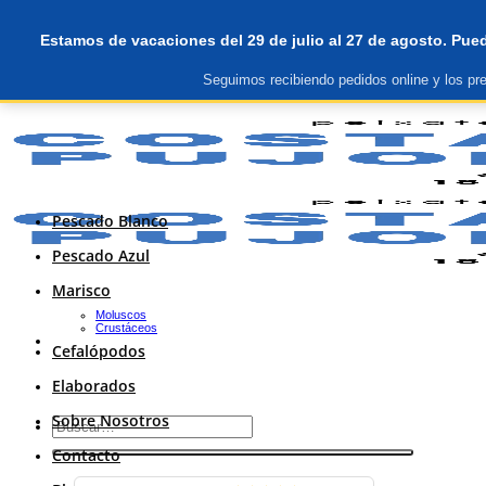
Saltar
primera compra 10€ descuento
al
Estamos de vacaciones del 29 de julio al 27 de agosto. Pued
contenido
Seguimos recibiendo pedidos online y los pre
primera compra 10€ descuento
Pescado Blanco
Pescado Azul
Marisco
Moluscos
Crustáceos
Cefalópodos
Elaborados
Sobre Nosotros
Buscar
por:
Contacto