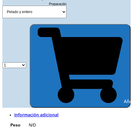
Preparación
Añad
Información adicional
Peso
N/D