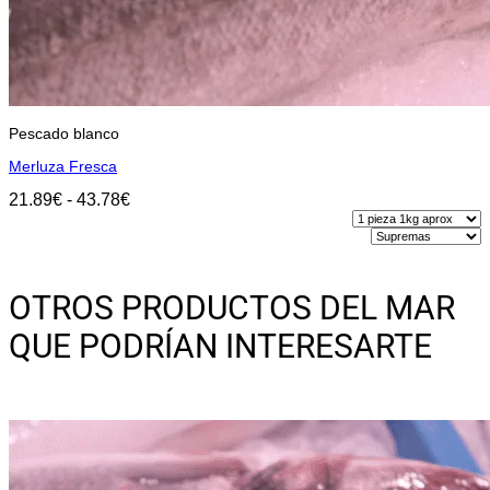
Pescado blanco
Merluza Fresca
Rango
21.89
€
-
43.78
€
de
precios:
Seleccionar opciones
desde
Este
21.89€
producto
hasta
OTROS PRODUCTOS DEL MAR
tiene
43.78€
múltiples
QUE PODRÍAN INTERESARTE
variantes.
Las
opciones
se
pueden
elegir
en
la
página