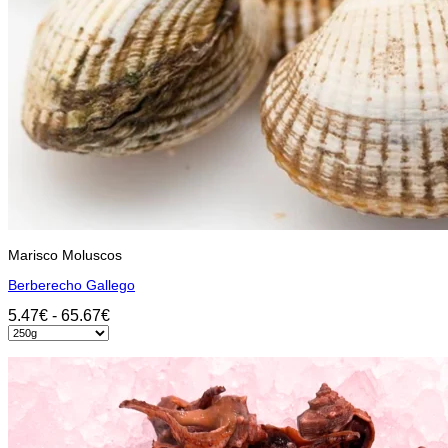
Marisco Moluscos
Berberecho Gallego
Rango
5.47
€
-
65.67
€
de
Seleccionar opciones
precios:
Este
desde
producto
5.47€
tiene
hasta
múltiples
65.67€
variantes.
Las