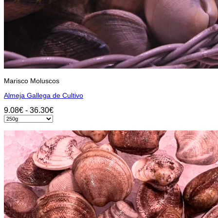
Marisco Moluscos
Almeja Gallega de Cultivo
Rango
9.08
€
-
36.30
€
de
Seleccionar opciones
precios:
Este
desde
producto
9.08€
tiene
hasta
múltiples
36.30€
variantes.
Las
opciones
se
pueden
elegir
en