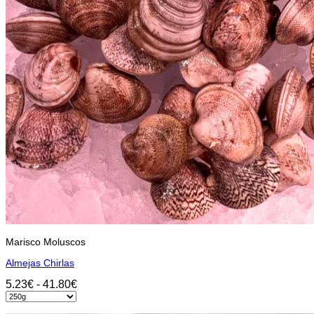
la
página
de
producto
Marisco Moluscos
Almejas Chirlas
Rango
5.23
€
-
41.80
€
de
Seleccionar opciones
precios: