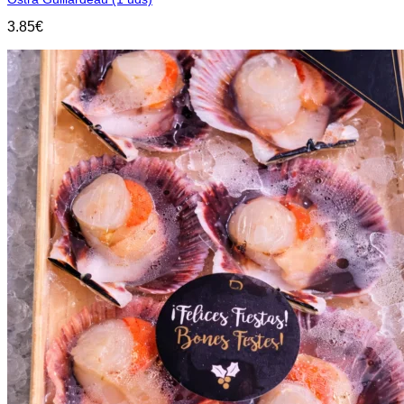
3.85
€
Añadir