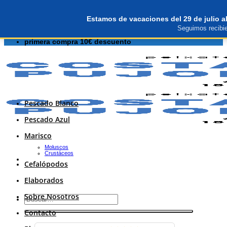
Saltar
primera compra 10€ descuento
al
Estamos de vacaciones del 29 de julio a
contenido
Seguimos recibie
primera compra 10€ descuento
Pescado Blanco
Pescado Azul
Marisco
Moluscos
Crustáceos
Cefalópodos
Elaborados
Sobre Nosotros
Buscar
por:
Contacto