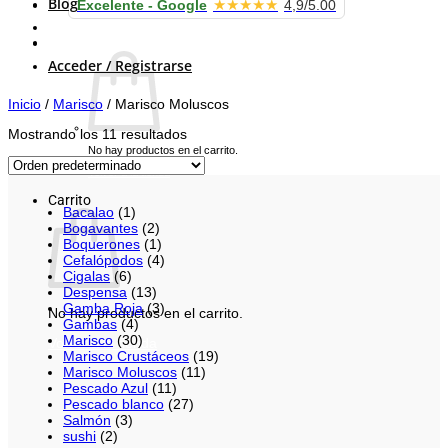
Blog
★★★★★
Excelente - Google
4,9/5.00
Carrito /
0.00
€
Acceder / Registrarse
Inicio
/
Marisco
/
Marisco Moluscos
Mostrando los 11 resultados
No hay productos en el carrito.
Volver a la tienda
Carrito
Bacalao
(1)
Bogavantes
(2)
Boquerones
(1)
Cefalópodos
(4)
Cigalas
(6)
Despensa
(13)
Gamba Roja
(3)
No hay productos en el carrito.
Gambas
(4)
Marisco
(30)
Volver a la tienda
Marisco Crustáceos
(19)
Marisco Moluscos
(11)
Pescado Azul
(11)
Pescado blanco
(27)
Salmón
(3)
sushi
(2)