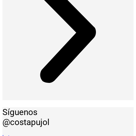
Síguenos
@costapujol