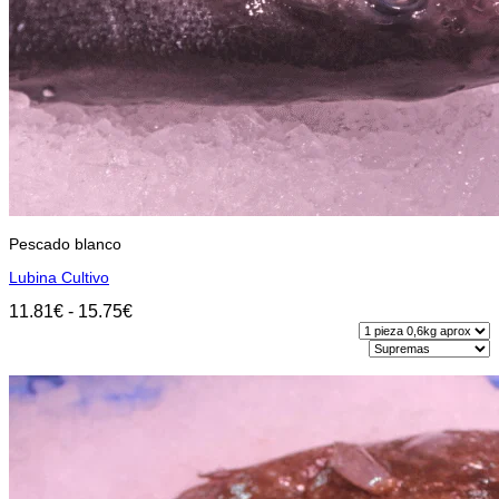
Pescado blanco
Lubina Cultivo
Rango
11.81
€
-
15.75
€
de
precios:
Seleccionar opciones
desde
Este
11.81€
producto
hasta
tiene
15.75€
múltiples
variantes.
Las
opciones