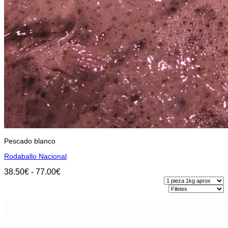
Pescado blanco
Rodaballo Nacional
Rango
38.50
€
-
77.00
€
de
precios:
Seleccionar opciones
desde
Este
38.50€
producto
hasta
tiene
77.00€