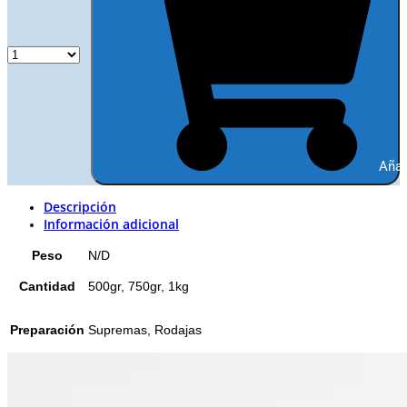
Añad
Descripción
Información adicional
Peso
N/D
Cantidad
500gr, 750gr, 1kg
Preparación
Supremas, Rodajas