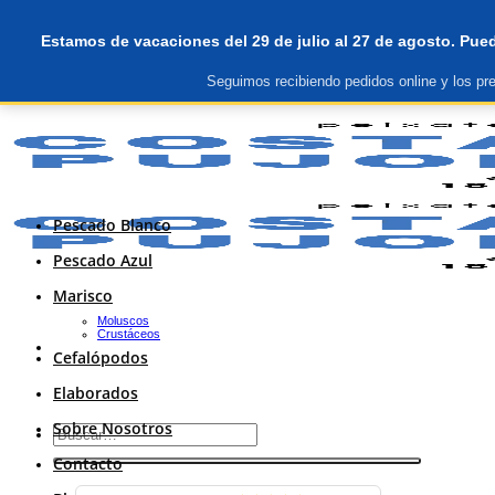
Saltar
primera compra 10€ descuento
al
Estamos de vacaciones del 29 de julio al 27 de agosto. Pued
contenido
Seguimos recibiendo pedidos online y los pre
primera compra 10€ descuento
Pescado Blanco
Pescado Azul
Marisco
Moluscos
Crustáceos
Cefalópodos
Elaborados
Sobre Nosotros
Buscar
por:
Contacto