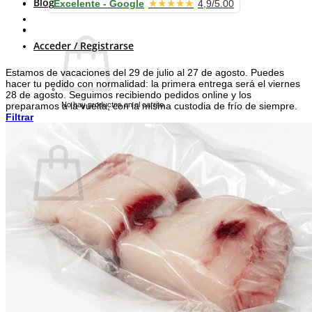
Blog
★★★★★
Excelente - Google
4,9/5.00
Carrito /
0.00
€
Acceder / Registrarse
Estamos de vacaciones del 29 de julio al 27 de agosto. Puedes
hacer tu pedido con normalidad: la primera entrega será el viernes
28 de agosto. Seguimos recibiendo pedidos online y los
No hay productos en el carrito.
preparamos a la vuelta, con la misma custodia de frío de siempre.
Filtrar
Volver a la tienda
Carrito
No hay productos en el carrito.
Volver a la tienda