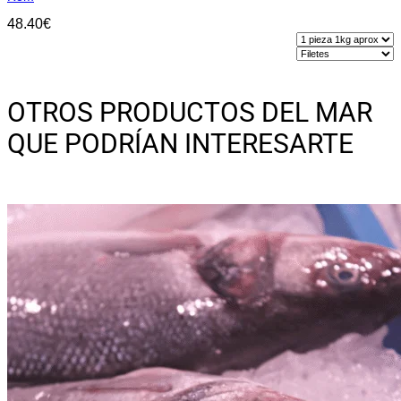
48.40
€
Seleccionar opciones
Este
producto
OTROS PRODUCTOS DEL MAR
tiene
múltiples
QUE PODRÍAN INTERESARTE
variantes.
Las
opciones
se
pueden
elegir
en
la
página
de
producto