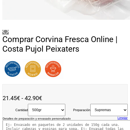
Comprar Corvina Fresca Online |
Costa Pujol Peixaters
Rango
21.45
€
-
42.90
€
de
Cantidad
precios:
Preparación
desde
Limpiar
Detalles de preparación y envasado personalizado
21.45€