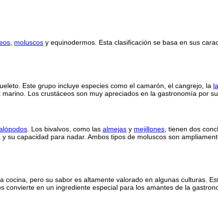
ceos
,
moluscos
y equinodermos. Esta clasificación se basa en sus caracte
leto. Este grupo incluye especies como el camarón, el cangrejo, la
l
at marino. Los crustáceos son muy apreciados en la gastronomía por su 
alópodos
. Los bivalvos, como las
almejas
y
mejillones
, tienen dos conc
iva y su capacidad para nadar. Ambos tipos de moluscos son ampliamente
cocina, pero su sabor es altamente valorado en algunas culturas. Est
 los convierte en un ingrediente especial para los amantes de la gastro