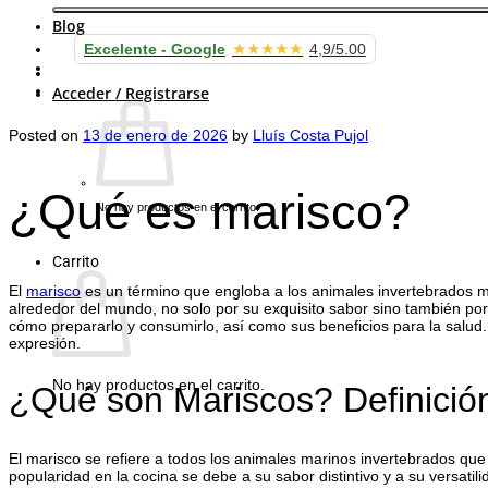
Blog
★★★★★
Excelente - Google
4,9/5.00
Carrito /
0.00
€
Acceder / Registrarse
Posted on
13 de enero de 2026
by
Lluís Costa Pujol
¿Qué es marisco?
No hay productos en el carrito.
Volver a la tienda
Carrito
El
marisco
es un término que engloba a los animales invertebrados m
alrededor del mundo, no solo por su exquisito sabor sino también por s
cómo prepararlo y consumirlo, así como sus beneficios para la sal
expresión.
No hay productos en el carrito.
¿Qué son Mariscos? Definición
Volver a la tienda
El marisco se refiere a todos los animales marinos invertebrados qu
popularidad en la cocina se debe a su sabor distintivo y a su versatil