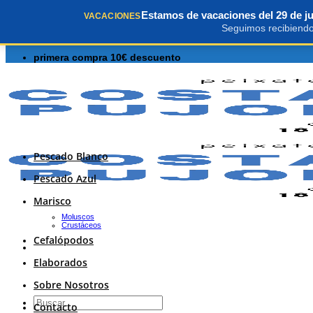
Saltar
Estamos de vacaciones del 29 de jul
primera compra 10€ descuento
VACACIONES
al
Seguimos recibiendo 
contenido
primera compra 10€ descuento
Pescado Blanco
Pescado Azul
Marisco
Moluscos
Crustáceos
Cefalópodos
Elaborados
Sobre Nosotros
Buscar
Contacto
por: