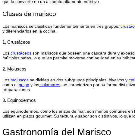
que lo convierte en un alimento altamente nutritivo.
Clases de marisco
Los mariscos se clasifican fundamentalmente en tres grupos:
crustá
y diferenciarlos en la cocina.
1. Crustáceos
Los
crustáceos
son mariscos que poseen una cáscara dura y exoesque
múltiples patas, lo que les permite moverse con agilidad en su hábit
2. Moluscos
Los
mol
u
scos
se dividen en dos subgrupos principales: bivalvos y
cef
como el
pulpo
y los
calamares
, se caracterizan por su forma distint
preparaciones.
3. Equinodermos
Los equinodermos, como los erizos de mar, son menos comunes en la 
utilizan en platos gourmet. Su textura y sabor son distintivos, lo que
Gastronomía del Marisco