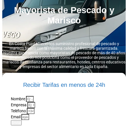
Mayorista de Pescado y
Marisco
En Costa Pujol ofrecemos suministro profesional de pescado y
marisco fresco con la máxima calidad y frescura garantizada.
Nuestra experiencia como
mayoristas de pescado
de más de 40 años
en el mercado nos posiciona como el
proveedor de pescados y
mariscos
de confianza para restaurantes, hoteles, centros educativos
y empresas del sector alimentario en toda España.
Recibir Tarifas en menos de 24h
Nombre
Empresa
Teléfono
Email
Enviar