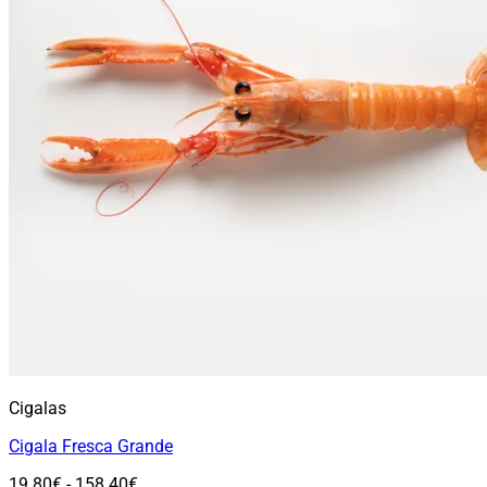
Cigalas
Cigala Fresca Grande
Rango
19.80
€
-
158.40
€