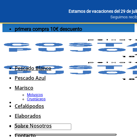
Saltar
primera compra 10€ descuento
Estamos de vacaciones del 29 de juli
al
Seguimos recibi
contenido
primera compra 10€ descuento
Pescado Blanco
Pescado Azul
Marisco
Moluscos
Crustáceos
Cefalópodos
Elaborados
Sobre Nosotros
Buscar
por:
Contacto