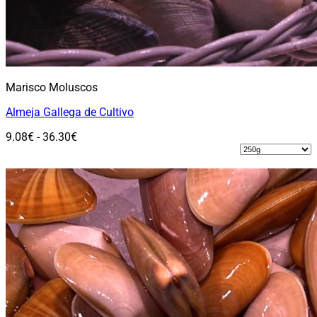
Marisco Moluscos
Almeja Gallega de Cultivo
Rango
9.08
€
-
36.30
€
de
Seleccionar opciones
precios:
Este
desde
producto
9.08€
tiene
hasta
múltiples
36.30€
variantes.
Las
opciones
se
pueden
elegir
en