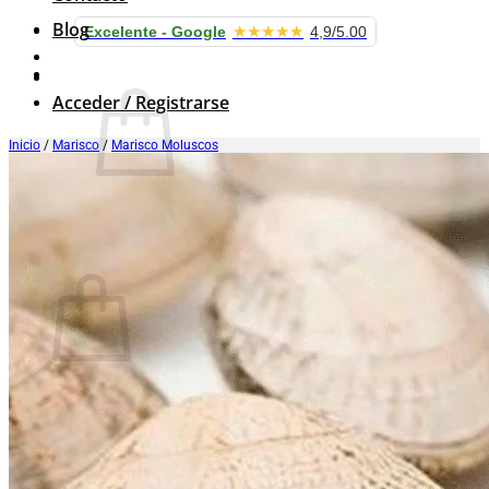
Blog
★★★★★
Excelente - Google
4,9/5.00
Carrito /
0.00
€
Acceder / Registrarse
Inicio
/
Marisco
/
Marisco Moluscos
No hay productos en el carrito.
Volver a la tienda
Carrito
No hay productos en el carrito.
Volver a la tienda