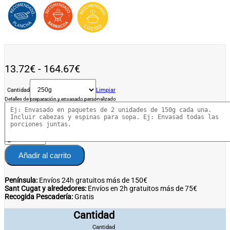
Rango
13.72
€
-
164.67
€
de
Cantidad
precios:
Limpiar
Detalles de preparación y envasado personalizado
desde
13.72€
hasta
164.67€
Añadir al carrito
Península:
Envíos 24h gratuitos más de 150€
Sant Cugat y alrededores:
Envíos en 2h gratuitos más de 75€
Recogida Pescadería:
Gratis
Cantidad
Cantidad