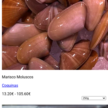
la
página
de
producto
Marisco Moluscos
Coquinas
Rango
13.20
€
-
105.60
€
de
Seleccionar opciones
precios:
Este
desde