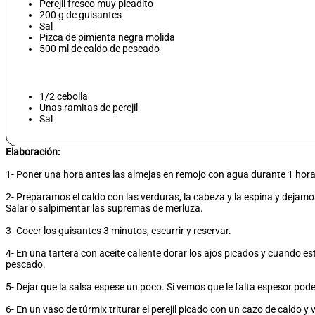
Perejil fresco muy picadito
200 g de guisantes
Sal
Pizca de pimienta negra molida
500 ml de caldo de pescado
1/2 cebolla
Unas ramitas de perejil
Sal
Elaboración:
1- Poner una hora antes las almejas en remojo con agua durante 1 hor
2- Preparamos el caldo con las verduras, la cabeza y la espina y dejam
Salar o salpimentar las supremas de merluza.
3- Cocer los guisantes 3 minutos, escurrir y reservar.
4- En una tartera con aceite caliente dorar los ajos picados y cuando es
pescado.
5- Dejar que la salsa espese un poco. Si vemos que le falta espesor p
6- En un vaso de túrmix triturar el perejil picado con un cazo de caldo y v