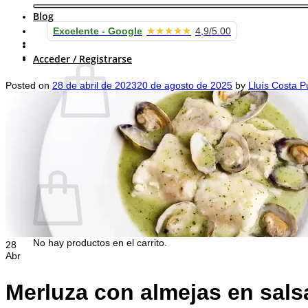
Blog
★★★★★
Excelente - Google
4,9/5.00
Carrito /
0.00
€
Acceder / Registrarse
Posted on
28 de abril de 2023
20 de agosto de 2025
by
Lluís Costa P
No hay productos en el carrito.
Volver a la tienda
Carrito
No hay productos en el carrito.
28
Abr
Volver a la tienda
Merluza con almejas en sal