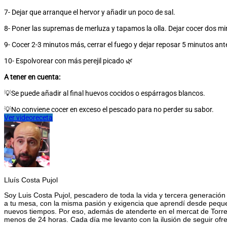
7- Dejar que arranque el hervor y añadir un poco de sal.
8- Poner las supremas de merluza y tapamos la olla. Dejar cocer dos m
9- Cocer 2-3 minutos más, cerrar el fuego y dejar reposar 5 minutos ante
10- Espolvorear con más perejil picado 🌿
A tener en cuenta:
💡Se puede añadir al final huevos cocidos o espárragos blancos.
💡No conviene cocer en exceso el pescado para no perder su sabor.
Ver videoreceta
Lluís Costa Pujol
Soy Luis Costa Pujol, pescadero de toda la vida y tercera generación
a tu mesa, con la misma pasión y exigencia que aprendí desde pequeño
nuevos tiempos. Por eso, además de atenderte en el mercat de Torreb
menos de 24 horas. Cada día me levanto con la ilusión de seguir ofr