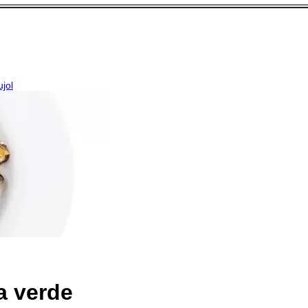
ujol
sa verde