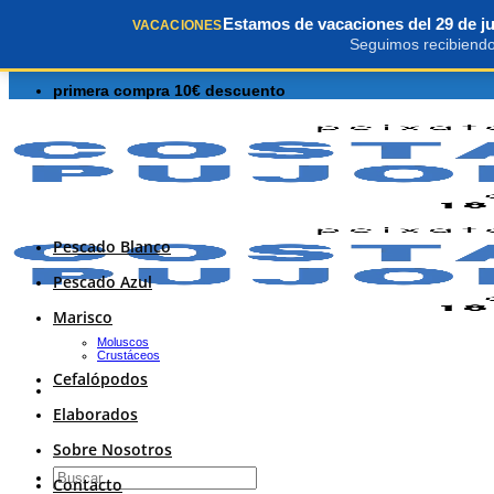
Saltar
Estamos de vacaciones del 29 de jul
primera compra 10€ descuento
VACACIONES
al
Seguimos recibiendo 
contenido
primera compra 10€ descuento
Pescado Blanco
Pescado Azul
Marisco
Moluscos
Crustáceos
Cefalópodos
Elaborados
Sobre Nosotros
Buscar
Contacto
por: