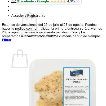
Blog
★★★★★
Excelente - Google
4,9/5.00
Carrito /
0.00
€
Acceder / Registrarse
Estamos de vacaciones del 29 de julio al 27 de agosto. Puedes
hacer tu pedido con normalidad: la primera entrega será el viernes
28 de agosto. Seguimos recibiendo pedidos online y los
No hay productos en el carrito.
preparamos a la vuelta, con la misma custodia de frío de siempre.
Filtrar
Volver a la tienda
Carrito
No hay productos en el carrito.
Volver a la tienda