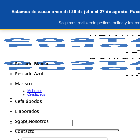
Saltar
primera compra 10€ descuento
al
Estamos de vacaciones del 29 de julio al 27 de agosto. Pued
contenido
Seguimos recibiendo pedidos online y los pre
primera compra 10€ descuento
Pescado Blanco
Pescado Azul
Marisco
Moluscos
Crustáceos
Cefalópodos
Elaborados
Sobre Nosotros
Buscar
por:
Contacto